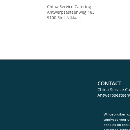
China Service Catering
Antwerpsesteenweg 183
9100
Sint-Niklaas
CONTACT
China Service Ca
Antwerpsesteen
9100
Sint-Niklaa
Wij gebruiken c
analyses voor o
cookies en cook
plaatsen altijd