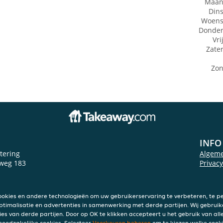
Maan
Din
Woens
Donde
Vri
Zate
Zo
INFO
tering
Algem
weg 183
Privac
s
Cookie
Colofo
ookies en andere technologieën om uw gebruikerservaring te verbeteren, te pe
ptimalisatie en advertenties in samenwerking met derde partijen. Wij gebruik
ies van derde partijen. Door op OK te klikken accepteert u het gebruik van alle
 noodzakelijke cookies. Selecteer
Voorkeuren beheren
om te kiezen welke cooki