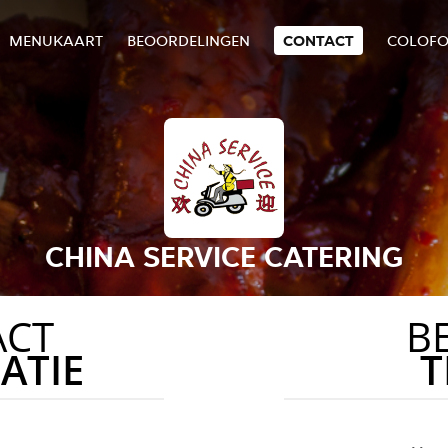
MENUKAART
BEOORDELINGEN
CONTACT
COLOF
CHINA SERVICE CATERING
ACT
B
ATIE
T